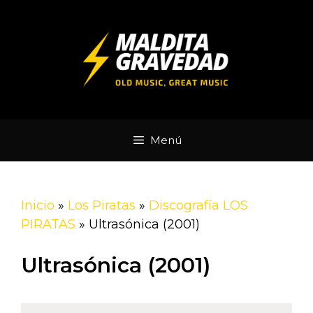
Saltar
al
contenido
Menú
Inicio
»
Los Piratas
»
Discografía LOS
PIRATAS
»
Ultrasónica (2001)
Ultrasónica (2001)