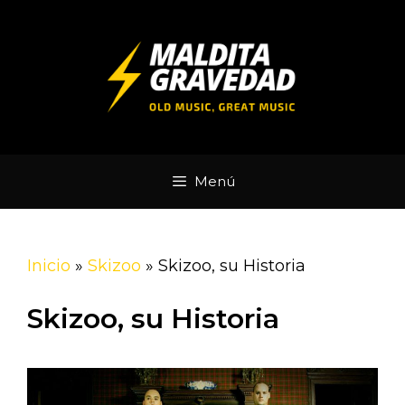
Saltar
al
contenido
Menú
Inicio
»
Skizoo
»
Skizoo, su Historia
Skizoo, su Historia